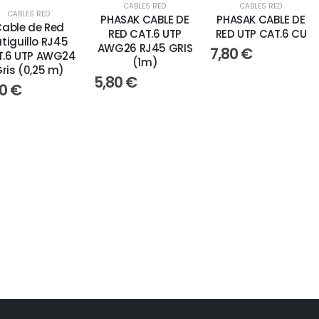
CABLES RED
CABLES RED
CABLES RED
PHASAK CABLE DE
PHASAK CABLE DE
able de Red
RED CAT.6 UTP
RED UTP CAT.6 CU
atiguillo RJ45
AWG26 RJ45 GRIS
7,80
€
T.6 UTP AWG24
(1m)
ris (0,25 m)
5,80
€
50
€