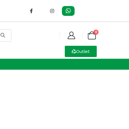
0
Outlet