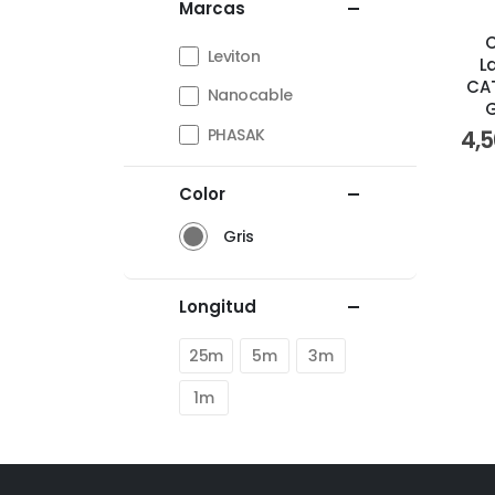
Marcas
C
Leviton
L
CA
Nanocable
G
PHASAK
4,
Color
Gris
Longitud
25m
5m
3m
1m