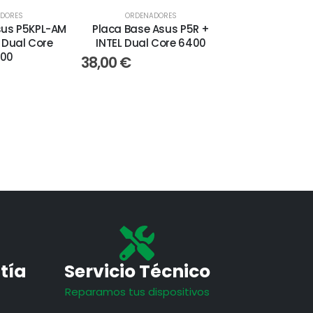
DORES
ORDENADORES
sus P5KPL-AM
Placa Base Asus P5R +
 Dual Core
INTEL Dual Core 6400
500
38,00
€
tía
Servicio Técnico
Reparamos tus dispositivos