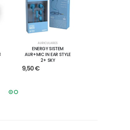
RATONES
AURICULARES
AURICULARES
RATÓN INALÁMBRICO
ENERGY SISTEM
ENERGY SISTE
3
LOGITECH M185
AUR+MIC IN EAR STYLE
AURICULAR
2+ SKY
INTRAUDITIVO STY
18,50
€
ROJO
9,50
€
9,20
€