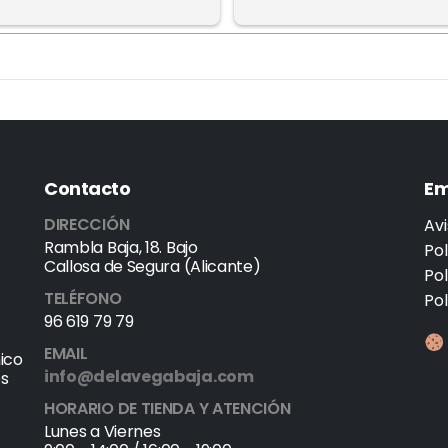
Contacto
Em
DIRECCIÓN
Avi
Rambla Baja, 18. Bajo
Pol
Callosa de Segura (Alicante)
Po
TELÉFONO
Pol
96 619 79 79
EMAIL
ico
info@delavegabaja.com
es
HORARIO DE TIENDA Y ATENCIÓN
Lunes a Viernes