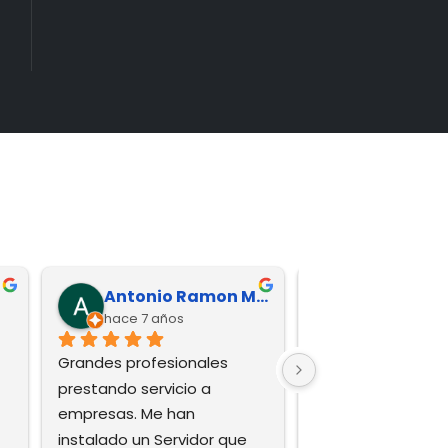
Antonio Ramon Martinez
hace 7 años
hace 7 años
Grandes profesionales 
Buen servicio tecn
prestando servicio a 
empresa confiable
empresas. Me han 
smable.
instalado un Servidor que 