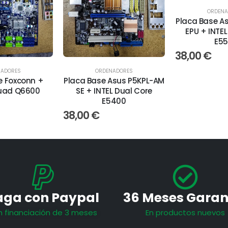
ORDENA
Placa Base A
EPU + INTEL
E5
38,00
€
NADORES
ORDENADORES
e Foxconn +
Placa Base Asus P5KPL-AM
Quad Q6600
SE + INTEL Dual Core
E5400
38,00
€
aga con Paypal
36 Meses Garan
n financiación de 3 meses
En productos nuevos