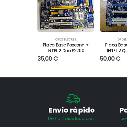
ORDE
ORDENADORES
Placa Bas
Placa Base Foxconn +
INTEL 2 
INTEL 2 Duo E2200
50,00
€
35,00
€
Envío rápido
P
De 1 a 2 días laborales
co