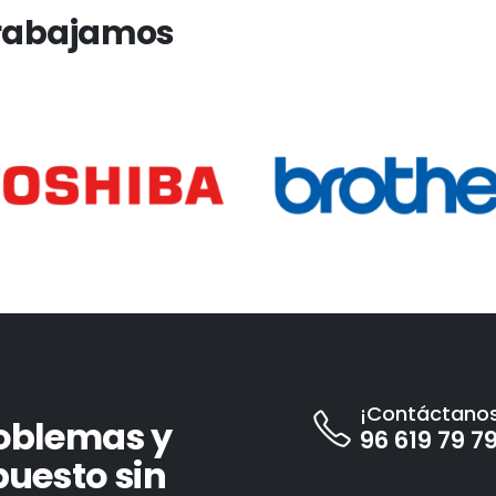
trabajamos
¡Contáctanos
oblemas y
96 619 79 7
uesto sin