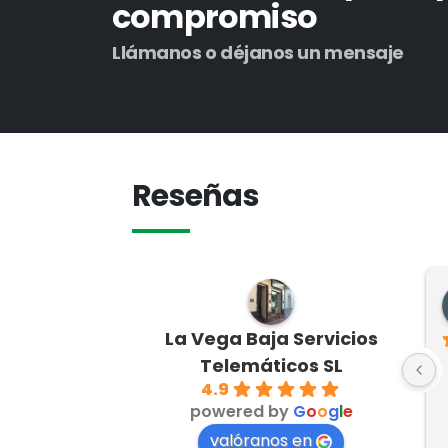
compromiso
Llámanos o déjanos un mensaje
Reseñas
raham
Andres Perea
e 3 años
hace 3 años
La Vega Baja Servicios
, Recomendable
Buena atención al 
Telemáticos SL
cliente.Son muy 
4.9
powered by
G
o
o
g
l
e
profesionales.
valóranos en