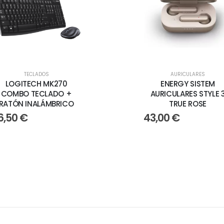
TECLADOS
RATONES
AURICULARES
LOGITECH MK270
RATON LOGITECH
ENERGY SISTEM
COMBO TECLADO +
OPTICO USB B100
AURICULARES STYLE 
RATÓN INALÁMBRICO
NEGRO
TRUE ROSE
6,50
€
10,60
€
43,00
€