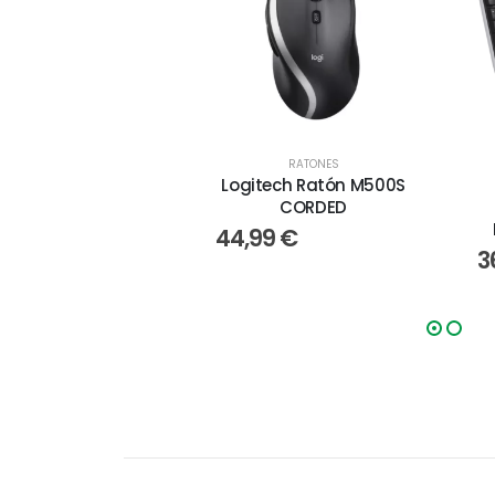
RATONES
Logitech Ratón M500S
CORDED
44,99
€
3