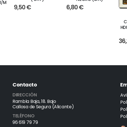
M/M
9,50
€
6,80
€
C
HDM
36
Contacto
Em
DIRECCIÓN
Avi
Rambla Baja, 18. Bajo
Pol
Callosa de Segura (Alicante)
Po
TELÉFONO
Pol
96 619 79 79