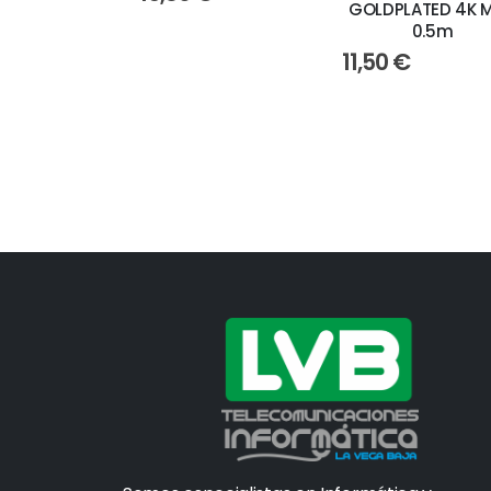
GOLDPLATED 4K 
0.5m
11,50
€