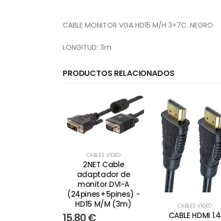
CABLE MONITOR VGA HD15 M/H 3+7C. NEGRO
LONGITUD: 3m
PRODUCTOS RELACIONADOS
CABLES VÍDEO
2NET Cable
adaptador de
monitor DVI-A
(24pines+5pines) -
HD15 M/M (3m)
CABLES VÍDEO
CABLE HDMI 1.4
15,80
€