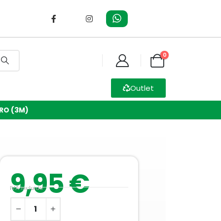
0
Outlet
RO (3M)
9,95
€
IVA incluido